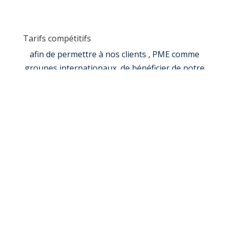
Tarifs compétitifs
afin de permettre à nos clients , PME comme
groupes internationaux, de bénéficier de notre
support
Echanger avec un consultant spécialisé
Test de personnalité
Les tarifs